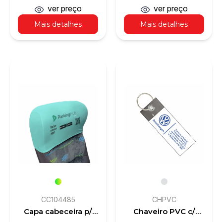
couro sintético
ver preço
ver preço
Mais detalhes
Mais detalhes
CC104485
CHPVC
Capa cabeceira p/
Chaveiro PVC c/
banco ônibus ou van
ilhós e argola