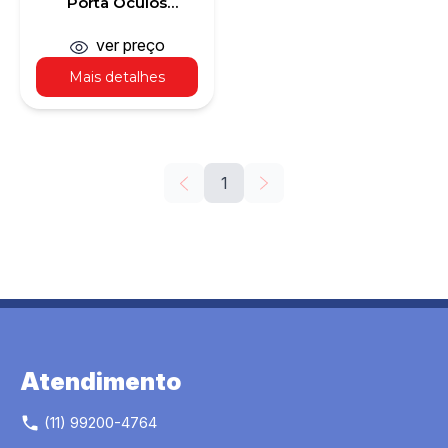
Porta Óculos
Plástico
ver preço
Mais detalhes
1
Atendimento
(11) 99200-4764