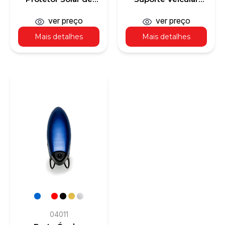
Para-Brisa
com Carregamento
de Indução
ver preço
ver preço
Mais detalhes
Mais detalhes
04011