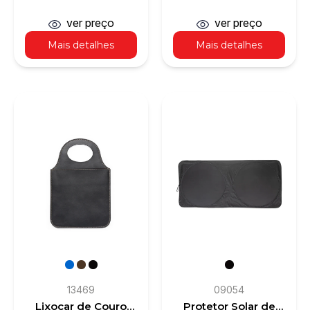
Reciclável
Gravitacional para
Celular
ver preço
ver preço
Mais detalhes
Mais detalhes
13469
09054
Lixocar de Couro
Protetor Solar de