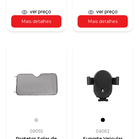
Sintético
Para-Brisa
ver preço
ver preço
Mais detalhes
Mais detalhes
09055
04062
Protetor Solar de
Suporte Veicular