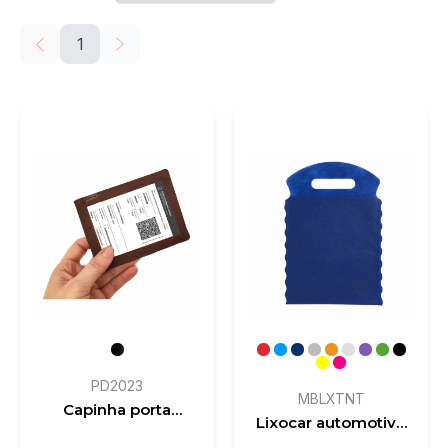
1
PD2023
MBLXTNT
Capinha porta
Lixocar automotivo
documento em
TNT