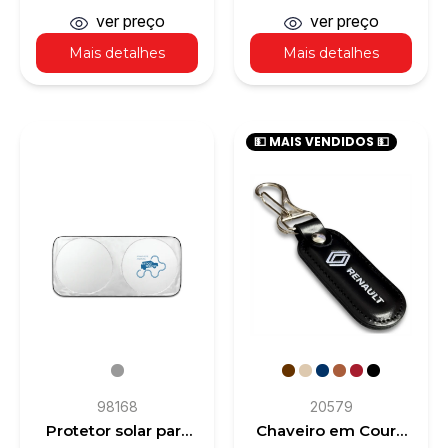
ver preço
ver preço
Mais detalhes
Mais detalhes
💵 MAIS VENDIDOS 💵
98168
20579
Protetor solar para
Chaveiro em Couro