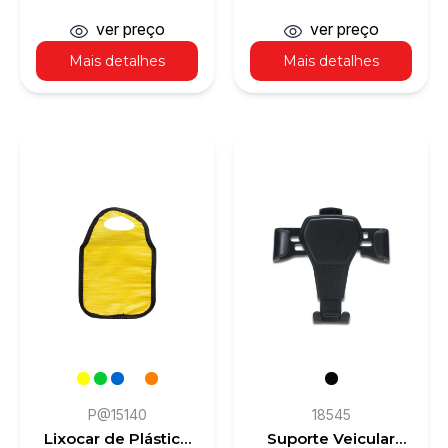
carros em espuma
carros em espuma
de PE e forrado com
PE e forrado com
ver preço
ver preço
1 folha de alumínio
folha de alumínio
Mais detalhes
Mais detalhes
P@15140
18545
Lixocar de Plástico
Suporte Veicular