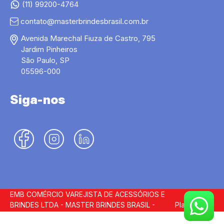
(11) 99200-4764
contato@masterbrindesbrasil.com.br
Avenida Marechal Fiuza de Castro, 795
Jardim Pinheiros
São Paulo, SP
05596-000
Siga-nos
EMB COMÉRCIO VAREJISTA DE ACESSÓRIOS E
BRINDES LTDA - MASTER BRINDES BRASIL -
Plataforma
23.651.025/0001-50 - Master Brindes
©
2026
Brinde.me.