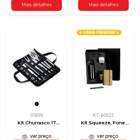
Mais detalhes
Mais detalhes
✨ LINHA PREMIUM ✨
01906
KT-90522
Kit Churrasco 17
Kit Squeeze, Fone,
Peças
Caderno e Caneta -
Verde - 4 Pçs
ver preço
ver preço