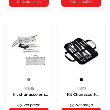
Mais detalhes
Mais detalhes
93845
09018
Kit churrasco em
Kit Churrasco 9
estojo de alumínio
Peças
com luva de cozinha
ver preço
ver preço
em poliéster e 6