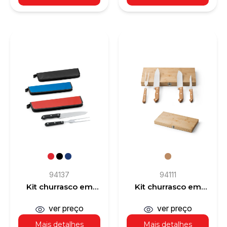
94137
94111
Kit churrasco em
Kit churrasco em
estojo de 210D com
caixa bambu com 4
2 utensílios em aço
utensílios em aço
ver preço
ver preço
inox e PP
inox e bambu
Mais detalhes
Mais detalhes