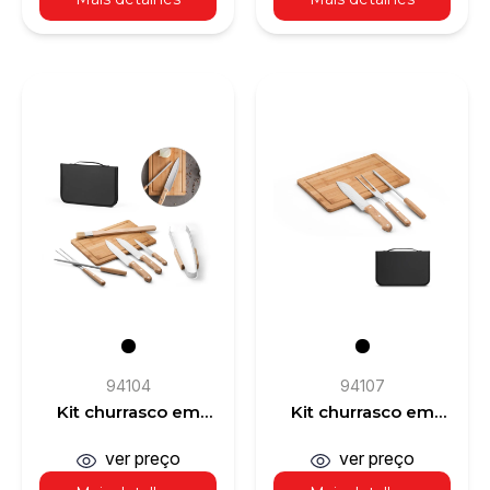
94104
94107
Kit churrasco em
Kit churrasco em
estojo de PU e 210D
estojo de 210D com
com tábua em
tábua em bambu e 3
ver preço
ver preço
bambu e 7 utensílios
utensílios em aço