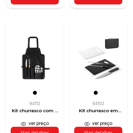
94112
94102
Kit churrasco com 3
Kit churrasco em
utensílios em aço
estojo em 210D com
inox e madeira de
peças em aço inox e
ver preço
ver preço
Seringueira e luva
PP
Mais detalhes
Mais detalhes