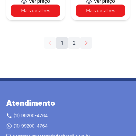
ver preço
ver preço
Mais detalhes
Mais detalhes
1
2
Atendimento
(11) 99200-4764
(11) 99200-4764