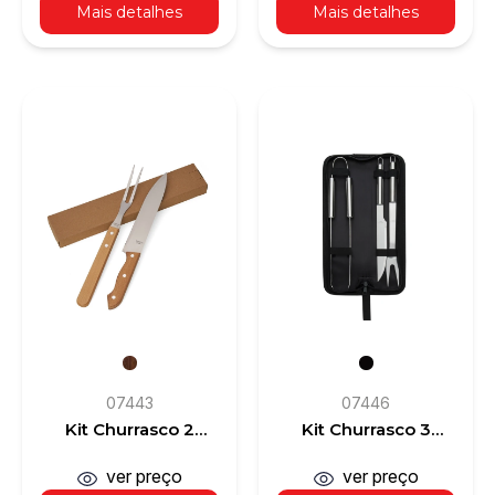
Mais detalhes
Mais detalhes
utensílios em aço
inox
07443
07446
Kit Churrasco 2
Kit Churrasco 3
Peças
peças
ver preço
ver preço