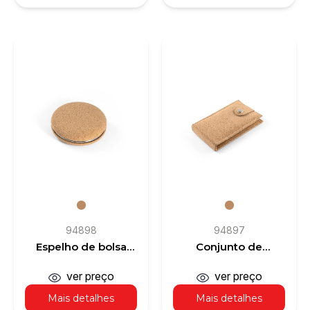
94898
94897
Espelho de bolsa
Conjunto de
duplo em cortiça
manicure em cortiça
com peças em aço
ver preço
ver preço
inox
Mais detalhes
Mais detalhes