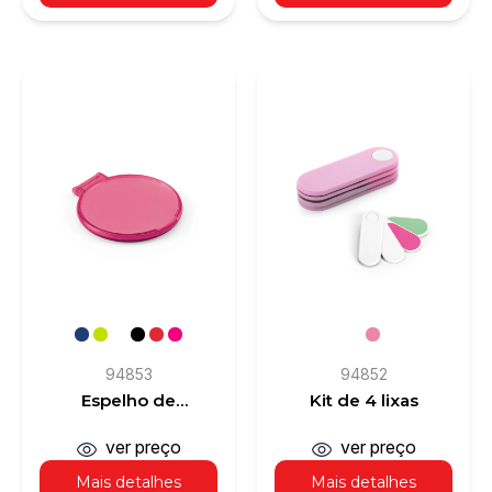
94853
94852
Espelho de
Kit de 4 lixas
maquiagem
ver preço
ver preço
Mais detalhes
Mais detalhes