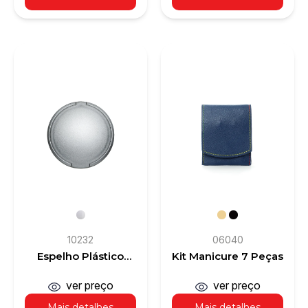
10232
06040
Espelho Plástico
Kit Manicure 7 Peças
Duplo Sem
Aumento
ver preço
ver preço
Mais detalhes
Mais detalhes