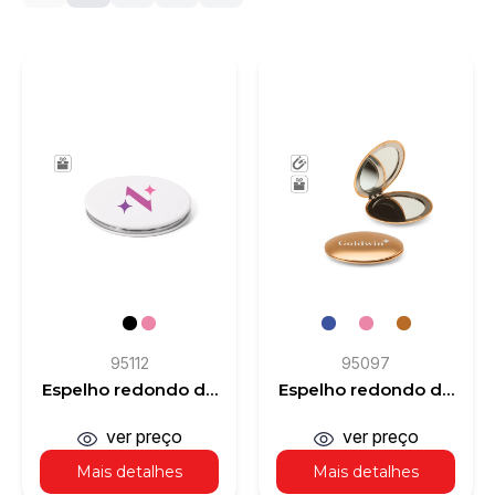
95112
95097
Espelho redondo de
Espelho redondo de
dupla face com
dupla face em
exterior em PU mate
alumínio e com
ver preço
ver preço
fecho magnético
Mais detalhes
Mais detalhes